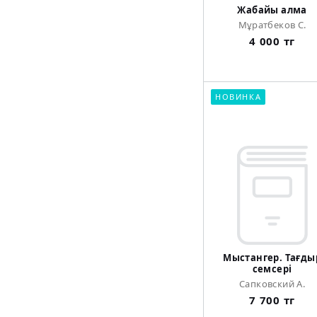
Жабайы алма
Мұратбеков С.
4 000 тг
НОВИНКА
Мыстангер. Тағды
семсері
Сапковский А.
7 700 тг