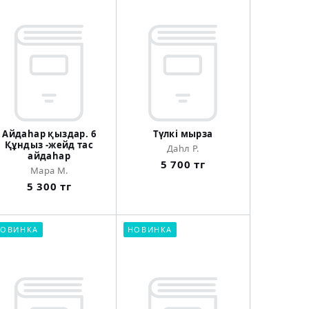
Айдаhар қыздар. 6
Түлкі мырза
Құндыз -жейд тас
Даһл Р.
айдаһар
5 700 тг
Мара М.
5 300 тг
ОВИНКА
НОВИНКА