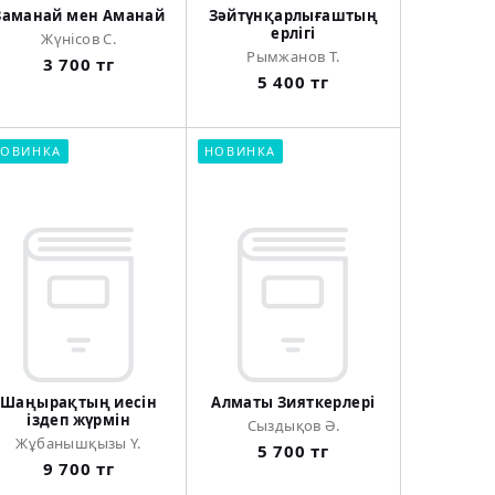
Заманай мен Аманай
Зәйтүнқарлығаштың
ерлігі
Жүнісов С.
Рымжанов Т.
3 700 тг
5 400 тг
ОВИНКА
НОВИНКА
Шаңырақтың иесін
Алматы Зияткерлері
іздеп жүрмін
Сыздықов Ә.
Жұбанышқызы Ү.
5 700 тг
9 700 тг