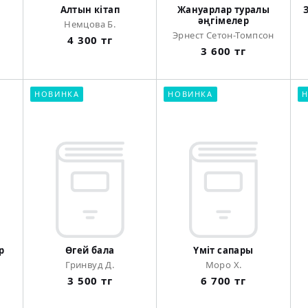
Алтын кітап
Жануарлар туралы
әңгімелер
Немцова Б.
Эрнест Сетон-Томпсон
4 300 тг
3 600 тг
НОВИНКА
НОВИНКА
Н
р
Өгей бала
Үміт сапары
Гринвуд Д.
Моро Х.
3 500 тг
6 700 тг