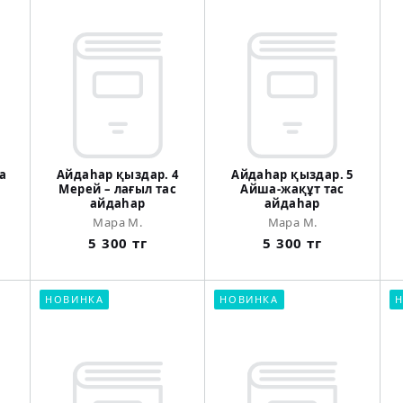
а
Айдаhар қыздар. 4
Айдаhар қыздар. 5
Мерей – лағыл тас
Айша-жақұт тас
айдаһар
айдаһар
Мара М.
Мара М.
5 300 тг
5 300 тг
НОВИНКА
НОВИНКА
Н