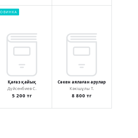
ОВИНКА
Қағаз қайық
Сәкен аялаған арулар
Дүйсенбиев С.
Кәкішұлы Т.
5 200 тг
8 800 тг