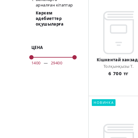
арналған кітаптар
Көркем
әдебиеттер
оқушыларға
ЦЕНА
Кішкентай ханзад
1400
—
29400
Толқынқызы Т.
6 700 тг
НОВИНКА