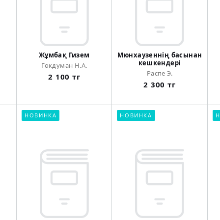
Жұмбақ Гизем
Мюнхаузеннің басынан
кешкендері
Гөкдуман Н.А.
Распе Э.
2 100 тг
2 300 тг
НОВИНКА
НОВИНКА
Н