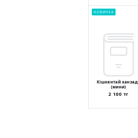
НОВИНКА
Кішкентай ханзад
(мини)
2 100 тг