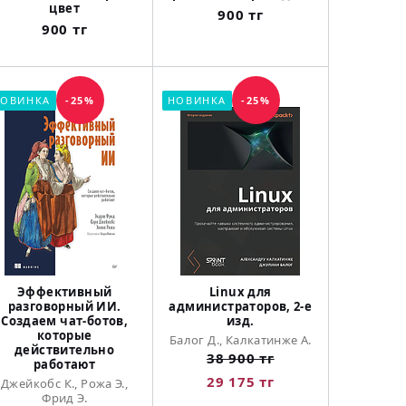
цвет
900 тг
900 тг
ОВИНКА
-25%
НОВИНКА
-25%
Эффективный
Linux для
разговорный ИИ.
администраторов, 2-е
Создаем чат-ботов,
изд.
которые
Балог Д., Калкатинже А.
действительно
38 900 тг
работают
29 175 тг
Джейкобс К., Рожа Э.,
Фрид Э.