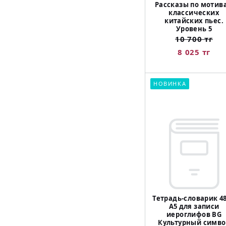
Рассказы по мотив
классических
китайских пьес.
Уровень 5
10 700 тг
8 025 тг
НОВИНКА
Тетрадь-словарик 48
А5 для записи
иероглифов BG
Культурный симво