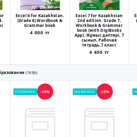
or
Excel 6 for Kazakhstan.
Excel 7 for Kazakhstan
E
4.
(Grade 6) Wordbook &
2nd edition. Grade 7.
ыс
Grammar book
Workbook & Grammar
book (with DigiBooks
4 000 тг
App). Жұмыс дәптері. 7
сынып. Рабочая
тетрадь.7 класс
4 400 тг
бразование
(1636)
НОВИНКА
-25%
НОВИНКА
-25%
Н