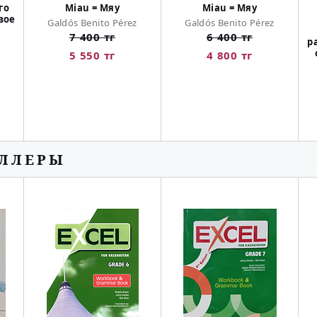
го
Miau = Мяу
Miau = Мяу
вое
Galdós Benito Pérez
Galdós Benito Pérez
7 400 тг
6 400 тг
р
5 550 тг
4 800 тг
ЕЛЛЕРЫ