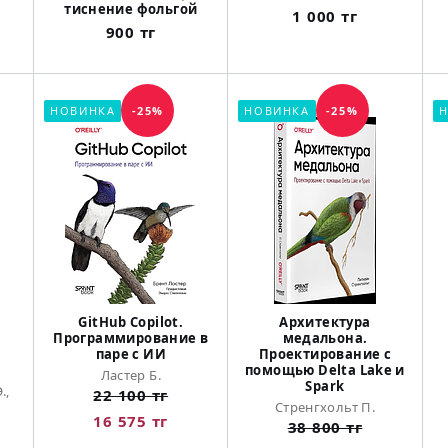
тиснение фольгой
1 000 тг
900 тг
НОВИНКА
-25%
НОВИНКА
-25%
Н
GitHub Copilot.
Архитектура
Программирование в
медальона.
паре с ИИ
Проектирование с
помощью Delta Lake и
Ластер Б.
Spark
.,
22 100 тг
Стренгхольт П.
16 575 тг
38 800 тг