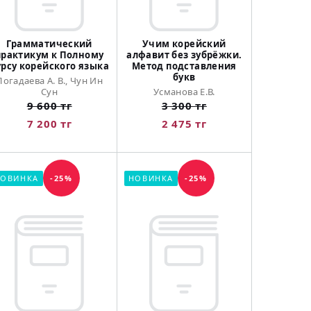
Грамматический
Учим корейский
практикум к Полному
алфавит без зубрёжки.
урсу корейского языка
Метод подставления
букв
Погадаева А. В., Чун Ин
Сун
Усманова Е.В.
9 600 тг
3 300 тг
7 200 тг
2 475 тг
ОВИНКА
-25%
НОВИНКА
-25%