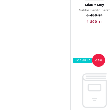
Miau = Мяу
Galdós Benito Pérez
6 400 тг
4 800 тг
НОВИНКА
-25%