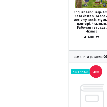
English language 4 f
Kazakhstan. Grade 
Activity Book. Жұм
дәптері. 4 сынып.
Рабочая тетрадь.
4класс
4 400 тг
Все книги раздела
О
НОВИНКА
-25%