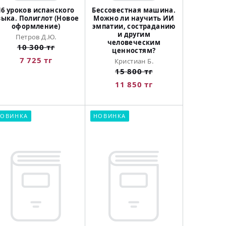
16 уроков испанского
Бессовестная машина.
зыка. Полиглот (Новое
Можно ли научить ИИ
оформление)
эмпатии, состраданию
и другим
Петров Д.Ю.
человеческим
10 300 тг
ценностям?
7 725 тг
Кристиан Б.
15 800 тг
11 850 тг
ОВИНКА
НОВИНКА