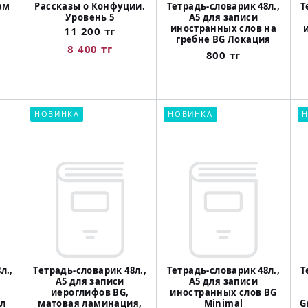
ам
Рассказы о Конфуции.
Тетрадь-словарик 48л.,
Т
Уровень 5
А5 для записи
иностранных слов на
11 200 тг
гребне BG Локация
8 400 тг
800 тг
НОВИНКА
НОВИНКА
Н
л.,
Тетрадь-словарик 48л.,
Тетрадь-словарик 48л.,
Т
А5 для записи
А5 для записи
иероглифов BG,
иностранных слов BG
л
матовая ламинация,
Minimal
G