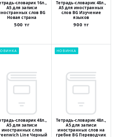
етрадь-словарик 16л.,
Тетрадь-словарик 48л.,
А5 для записи
А5 для иностранных
иностранных слов BG
слов BG Изучение
Новая страна
языков
500 тг
900 тг
ОВИНКА
НОВИНКА
етрадь-словарик 48л.,
Тетрадь-словарик 48л.,
А5 для записи
А5 для записи
иностранных слов
иностранных слов на
reenwich Line Черный
гребне BG Переводчик