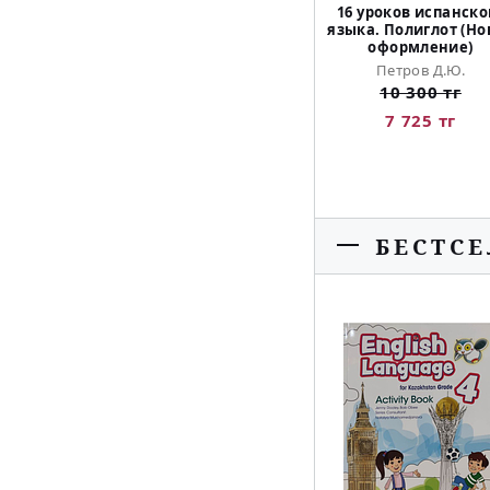
16 уроков испанско
языка. Полиглот (Но
оформление)
Петров Д.Ю.
10 300 тг
7 725 тг
БЕСТС