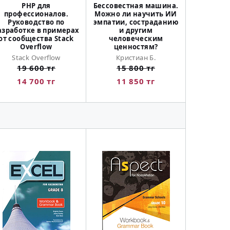
PHP для
Бессовестная машина.
Геймди
профессионалов.
Можно ли научить ИИ
создать иг
Руководство по
эмпатии, состраданию
будут 
азработке в примерах
и другим
Ше
от сообщества Stack
человеческим
15 
Overflow
ценностям?
11 
Stack Overflow
Кристиан Б.
19 600 тг
15 800 тг
14 700 тг
11 850 тг