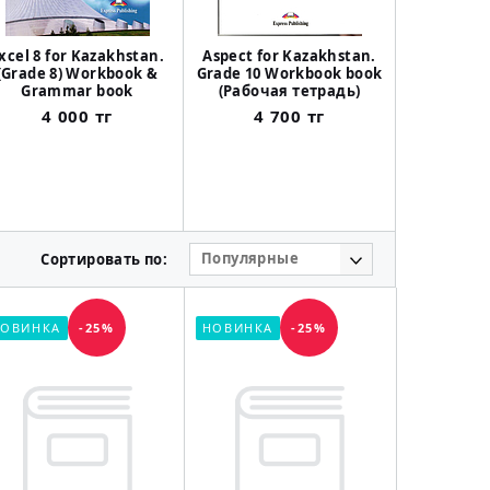
xcel 8 for Kazakhstan.
Aspect for Kazakhstan.
Oxford
(Grade 8) Workbook &
Grade 10 Workbook book
dic
Grammar book
(Рабочая тетрадь)
5 
4 000 тг
4 700 тг
Популярные
Сортировать по:
ОВИНКА
-25%
НОВИНКА
-25%