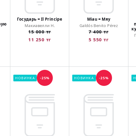
Государь = Il Principe
Miau = Мяу
рую
Макиавелли Н.
Galdós Benito Pérez
к
15 000 тг
7 400 тг
11 250 тг
5 550 тг
НОВИНКА
-25%
НОВИНКА
-25%
Н