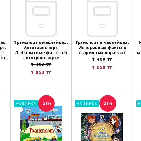
ах.
Транспорт в наклейках.
Транспорт в наклейках.
рт.
Автотранспорт.
Интересные факты о
 о
Любопытные факты об
старинных кораблях
м
рте
автотранспорте
1 400 тг
1 400 тг
1 050 тг
1 050 тг
НОВИНКА
-25%
НОВИНКА
-25%
Н