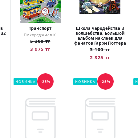
 в
Транспорт
Школа чародейства и
 32
волшебства. Большой
Пикерсджилл К.
альбом наклеек для
5 300 тг
фанатов Гарри Поттера
3 975 тг
3 100 тг
2 325 тг
НОВИНКА
-25%
НОВИНКА
-25%
Н