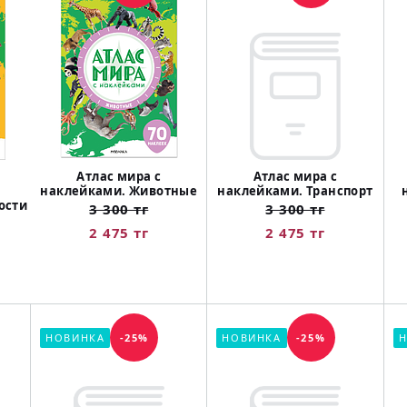
Атлас мира с
Атлас мира с
наклейками. Животные
наклейками. Транспорт
ости
3 300 тг
3 300 тг
2 475 тг
2 475 тг
НОВИНКА
-25%
НОВИНКА
-25%
Н