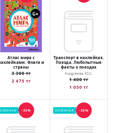
Атлас мира с
Транспорт в наклейках.
наклейками. Флаги и
Поезда. Любопытные
страны
факты о поездах
3 300 тг
Андреева Ю.С.
1 400 тг
2 475 тг
1 050 тг
ОВИНКА
-25%
НОВИНКА
-25%