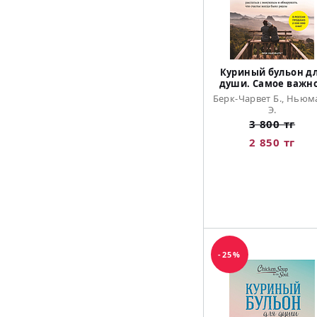
Куриный бульон д
души. Самое важн
Берк-Чарвет Б., Ньюм
Э.
3 800 тг
2 850 тг
-25%