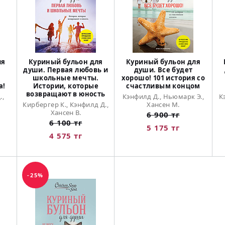
ля
Куриный бульон для
Куриный бульон для
души. Первая любовь и
души. Все будет
школьные мечты.
хорошо! 101 история со
а!
Истории, которые
счастливым концом
возвращают в юность
.,
Кэнфилд Д., Ньюмарк Э.,
К
Кирбергер К., Кэнфилд Д.,
Хансен М.
Хансен В.
6 900 тг
6 100 тг
5 175 тг
4 575 тг
-25%