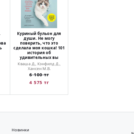
.
Куриный бульон для
души. Не могу
ова
поверить, что это
ь
сделала моя кошка! 101
история об
удивительных вы
Кваша Д., Кэнфилд Д.,
Хансен М.В.
6 100 тг
4 575 тг
Новинки
М