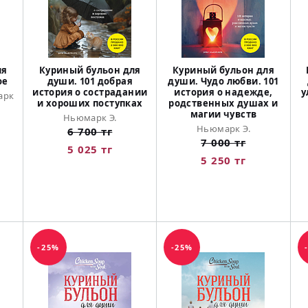
ля
Куриный бульон для
Куриный бульон для
ое
души. 101 добрая
души. Чудо любви. 101
история о сострадании
история о надежде,
у
арк
и хороших поступках
родственных душах и
магии чувств
Ньюмарк Э.
Ньюмарк Э.
6 700 тг
7 000 тг
5 025 тг
5 250 тг
-25%
-25%