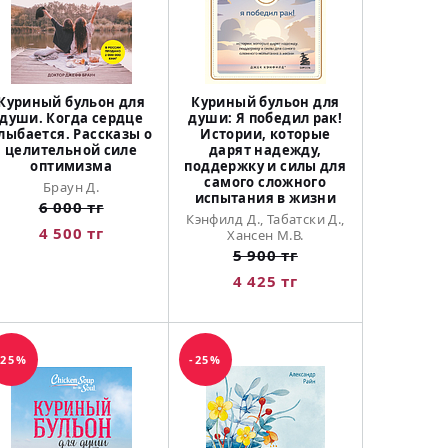
Куриный бульон для
Куриный бульон для
души. Когда сердце
души: Я победил рак!
лыбается. Рассказы о
Истории, которые
целительной силе
дарят надежду,
оптимизма
поддержку и силы для
самого сложного
Браун Д.
испытания в жизни
6 000 тг
Кэнфилд Д., Табатски Д.,
4 500 тг
Хансен М.В.
5 900 тг
4 425 тг
-25%
-25%