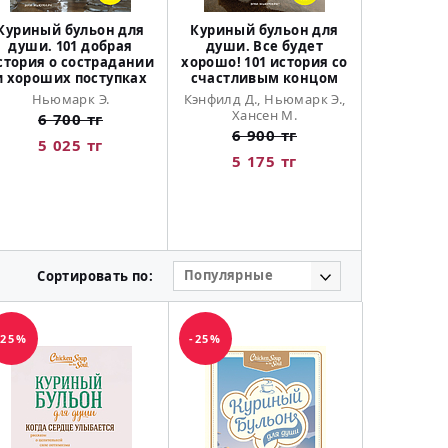
Куриный бульон для
Куриный бульон для
Куриный
души. 101 добрая
души. Все будет
души: Я 
стория о сострадании
хорошо! 101 история со
Истори
и хороших поступках
счастливым концом
дарят
поддержк
Ньюмарк Э.
Кэнфилд Д., Ньюмарк Э.,
самого
Хансен М.
6 700 тг
испытан
6 900 тг
5 025 тг
Кэнфилд Д.
5 175 тг
Хан
5 
4 
Популярные
Сортировать по:
-25%
-25%