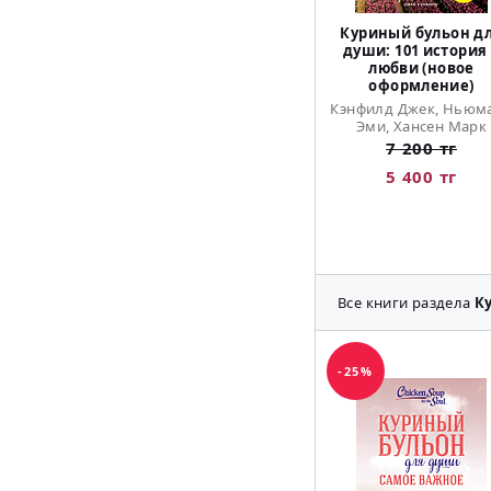
Куриный бульон д
души: 101 история
любви (новое
оформление)
Кэнфилд Джек, Ньюм
Эми, Хансен Марк
7 200 тг
5 400 тг
Все книги раздела
К
-25%