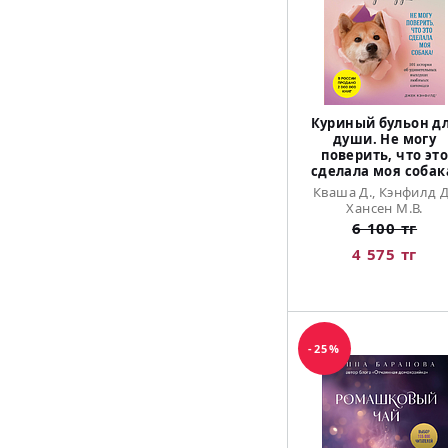
Куриный бульон д
души. Не могу
поверить, что это
сделала моя собак
Кваша Д., Кэнфилд Д
Хансен М.В.
6 100 тг
4 575 тг
-25%