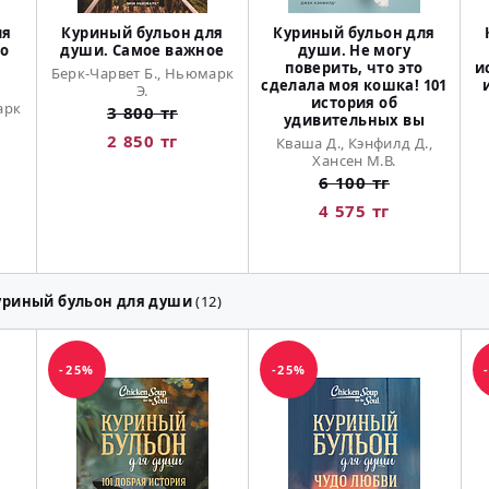
ля
Куриный бульон для
Куриный бульон для
 о
души. Самое важное
души. Не могу
поверить, что это
и
Берк-Чарвет Б., Ньюмарк
сделала моя кошка! 101
Э.
история об
арк
3 800 тг
удивительных вы
2 850 тг
Кваша Д., Кэнфилд Д.,
Хансен М.В.
6 100 тг
4 575 тг
уриный бульон для души
(12)
-25%
-25%