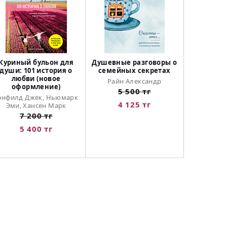
Куриный бульон для
Душевные разговоры о
души: 101 история о
семейных секретах
любви (новое
Райн Александр
оформление)
5 500 тг
энфилд Джек, Ньюмарк
4 125 тг
Эми, Хансен Марк
7 200 тг
5 400 тг