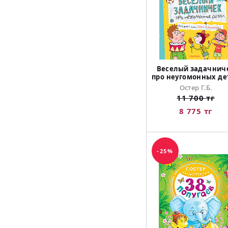
Веселый задачнич
про неугомонных де
Остер Г.Б.
11 700 тг
8 775 тг
-25%