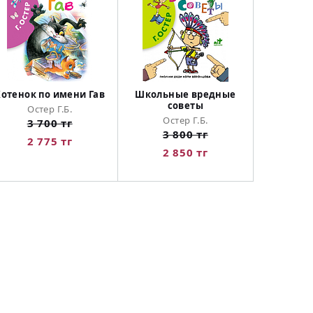
Котенок по имени Гав
Школьные вредные
советы
Остер Г.Б.
Остер Г.Б.
3 700 тг
3 800 тг
2 775 тг
2 850 тг