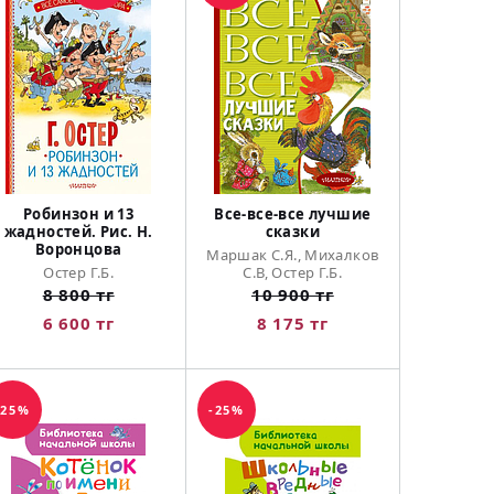
Робинзон и 13
Все-все-все лучшие
жадностей. Рис. Н.
сказки
Воронцова
Маршак С.Я., Михалков
Остер Г.Б.
С.В, Остер Г.Б.
8 800 тг
10 900 тг
6 600 тг
8 175 тг
-25%
-25%