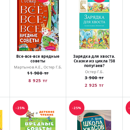
Все-все-все вредные
Зарядка для хвоста.
советы
Сказки из цикла ?38
попугаев?
Мартынов А.Е., Остер Г.Б.
Остер Г.Б.
11 900 тг
3 900 тг
8 925 тг
2 925 тг
-25%
-25%