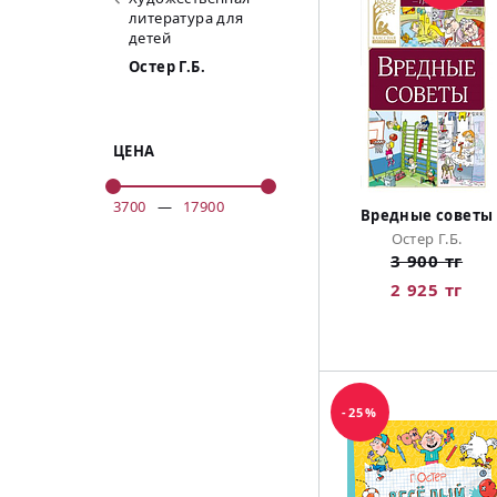
литература для
детей
Остер Г.Б.
ЦЕНА
3700
—
17900
Вредные советы
Остер Г.Б.
3 900 тг
2 925 тг
-25%