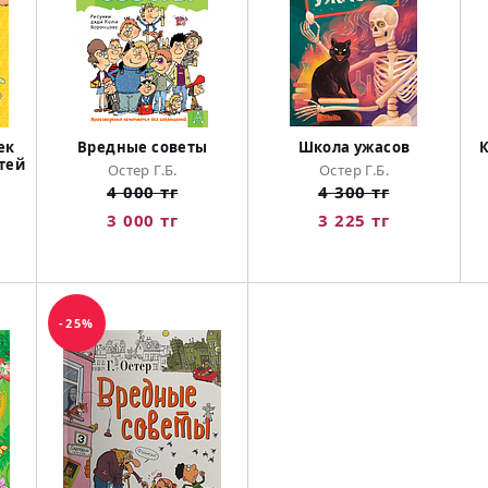
ек
Вредные советы
Школа ужасов
тей
Остер Г.Б.
Остер Г.Б.
4 000 тг
4 300 тг
3 000 тг
3 225 тг
-25%