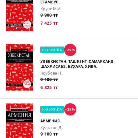
СТАМБУЛ.
Крузе М.А.
9 900 тг
7 425 тг
НОВИНКА
-25%
УЗБЕКИСТАН. ТАШКЕНТ, САМАРКАНД,
ШАХРИСАБЗ, БУХАРА, ХИВА.
Якубова Н.
9 100 тг
6 825 тг
НОВИНКА
-25%
АРМЕНИЯ.
Кульков Д.
9 100 тг