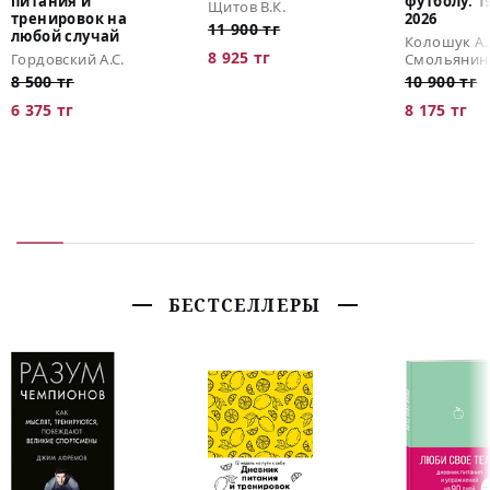
питания и
футболу. 1
Щитов В.К.
тренировок на
2026
11 900 тг
любой случай
Колошук А.
8 925 тг
Гордовский А.С.
Смольянино
8 500 тг
10 900 тг
6 375 тг
8 175 тг
БЕСТСЕЛЛЕРЫ