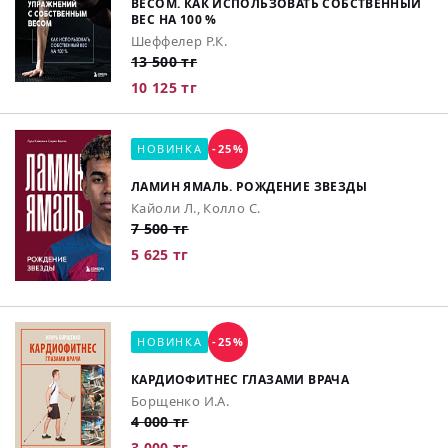
ВЕСОМ. КАК ИСПОЛЬЗОВАТЬ СОБСТВЕННЫЙ
ВЕС НА 100 %
Шеффелер Р.К.
13 500 тг
10 125 тг
НОВИНКА
-25%
ЛАМИН ЯМАЛЬ. РОЖДЕНИЕ ЗВЕЗДЫ
Кайоли Л., Колло С.
7 500 тг
5 625 тг
НОВИНКА
-25%
КАРДИОФИТНЕС ГЛАЗАМИ ВРАЧА
Борщенко И.А.
4 000 тг
3 000 тг