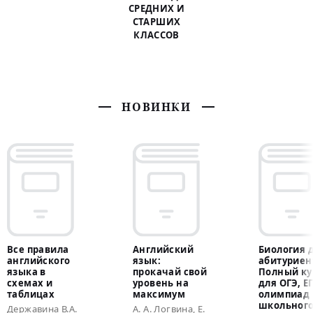
СРЕДНИХ И
СТАРШИХ
КЛАССОВ
НОВИНКИ
Все правила
Английский
Биология 
английского
язык:
абитуриен
языка в
прокачай свой
Полный ку
схемах и
уровень на
для ОГЭ, Е
таблицах
максимум
олимпиад
школьного
Державина В.А.
А. А. Логвина, Е.