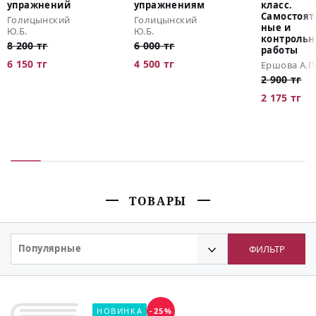
упражнений
упражнениям
класс.
Самостоят
Голицынский
Голицынский
ные и
Ю.Б.
Ю.Б.
контроль
8 200 тг
6 000 тг
работы
6 150 тг
4 500 тг
Ершова А.П
2 900 тг
2 175 тг
ТОВАРЫ
Популярные
ФИЛЬТР
НОВИНКА
-25%