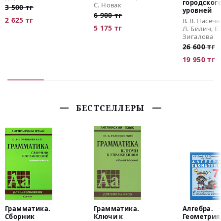
городског
С. Новак
3 500 тг
уровней
6 900 тг
2 625 тг
В. В. Пасечн
5 175 тг
Л. Билич, Е.
Зигалова
26 600 тг
19 950 тг
БЕСТСЕЛЛЕРЫ
Грамматика.
Грамматика.
Алгебра.
Сборник
Ключи к
Геометрия.