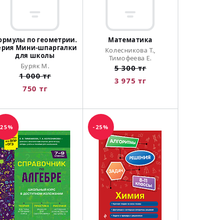
ормулы по геометрии.
Математика
ерия Мини-шпаргалки
Колесникова Т.,
для школы
Тимофеева Е.
Буряк М.
5 300 тг
1 000 тг
3 975 тг
750 тг
-25%
-25%