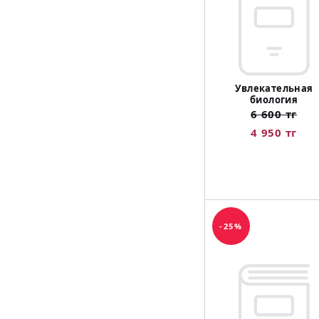
Увлекательная
биология
6 600 тг
4 950 тг
-25%