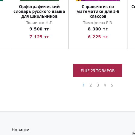
Орфографический
Справочник по
С
словарь русского языка
математике для 5-6
для школьников
классов
Ткаченко Н.Г.
Тимофеева Е.В.
9 500 тг
8 300 тг
7 125 тг
6 225 тг
ЕЩЕ 25 ТОВАРОВ
1
2
3
4
5
Новинки
М