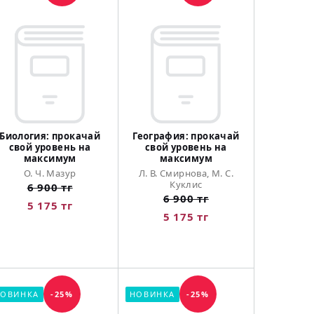
Биология: прокачай
География: прокачай
свой уровень на
свой уровень на
максимум
максимум
О. Ч. Мазур
Л. В. Смирнова, М. С.
Куклис
6 900 тг
6 900 тг
5 175 тг
5 175 тг
ОВИНКА
-25%
НОВИНКА
-25%