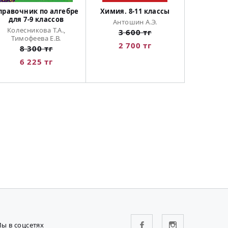
правочник по алгебре
Химия. 8-11 классы
для 7-9 классов
Антошин А.Э.
Колесникова Т.А.,
3 600 тг
Тимофеева Е.В.
2 700 тг
8 300 тг
6 225 тг
ы в соцсетях