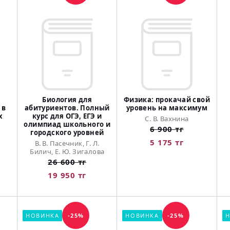
Биология для
Физика: прокачай свой
 в
абитуриентов. Полный
уровень на максимум
х
курс для ОГЭ, ЕГЭ и
С. В. Вахнина
олимпиад школьного и
6 900 тг
городского уровней
5 175 тг
В. В. Пасечник, Г. Л.
Билич, Е. Ю. Зигалова
26 600 тг
19 950 тг
НОВИНКА
-25%
НОВИНКА
-25%
Н