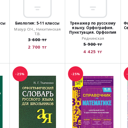
ссы
Биология: 5-11 классы
Тренажер по русскому
Ф
языку. Орфография.
С
Мазур О.Ч., Никитинская
Пунктуация. Орфоэпия
Т.В.
Реднинская
3 600 тг
5 900 тг
2 700 тг
4 425 тг
-25%
-25%