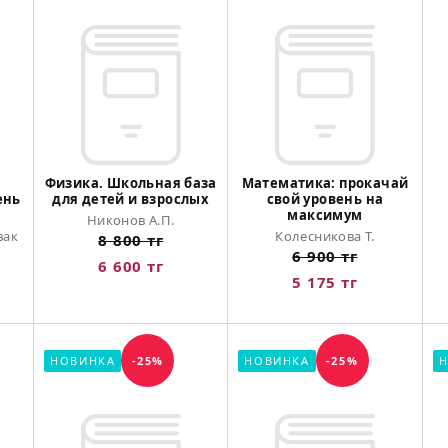
:
Физика. Школьная база
Математика: прокачай
ень
для детей и взрослых
свой уровень на
максимум
Никонов А.П.
вак
Колесникова Т.
8 800 тг
6 900 тг
6 600 тг
5 175 тг
НОВИНКА
-25%
НОВИНКА
-25%
Н