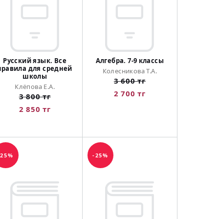
Русский язык. Все
Алгебра. 7-9 классы
правила для средней
Колесникова Т.А.
школы
3 600 тг
Клёпова Е.А.
2 700 тг
3 800 тг
2 850 тг
-25%
-25%