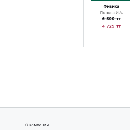
Физика
Попова И.А.
6 300 тг
4 725 тг
О компании