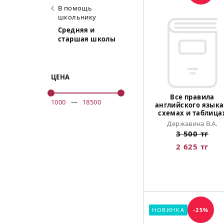
В помощь
школьнику
Средняя и
старшая школы
ЦЕНА
Все правила
1000
—
18500
английского языка
схемах и таблица
Державина В.А.
3 500 тг
2 625 тг
НОВИНКА
-25%