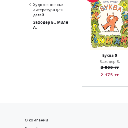
Художественная
литература для
детей
Заходер Б., Милн
А.
Буква Я
Заходер Б.
2 900 тг
2 175 тг
О компании