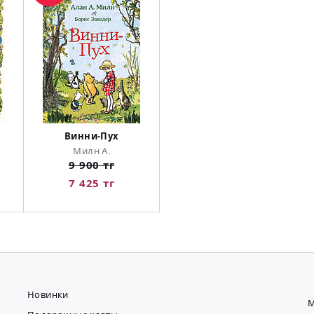
Винни-Пух
Милн А.
9 900 тг
7 425 тг
Новинки
М