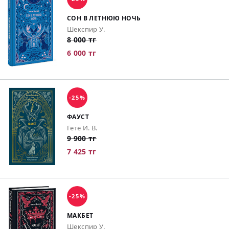
СОН В ЛЕТНЮЮ НОЧЬ
Шекспир У.
8 000 тг
6 000 тг
-25%
ФАУСТ
Гете И. В.
9 900 тг
7 425 тг
-25%
МАКБЕТ
Шекспир У.