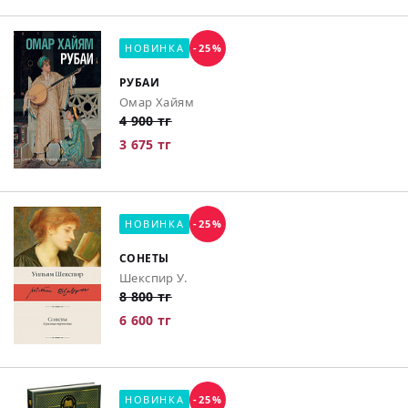
НОВИНКА
-25%
РУБАИ
Омар Хайям
4 900 тг
3 675 тг
НОВИНКА
-25%
СОНЕТЫ
Шекспир У.
8 800 тг
6 600 тг
НОВИНКА
-25%