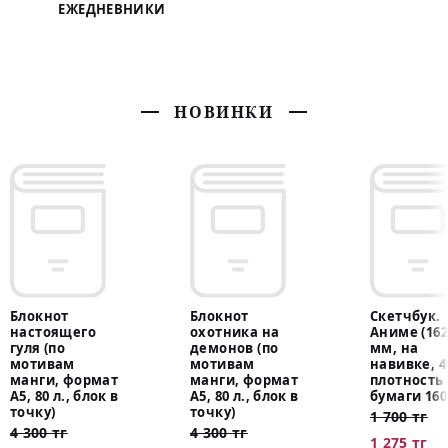
ЕЖЕДНЕВНИКИ
НОВИНКИ
Блокнот
Блокнот
Скетчбук.
настоящего
охотника на
Аниме (162
гуля (по
демонов (по
мм, на
мотивам
мотивам
навивке, 40
манги, формат
манги, формат
плотность
А5, 80 л., блок в
А5, 80 л., блок в
бумаги 160 
точку)
точку)
1 700 тг
4 300 тг
4 300 тг
1 275 тг