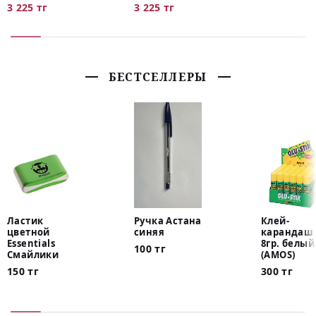
3 225 тг
3 225 тг
БЕСТСЕЛЛЕРЫ
Ластик
Ручка Астана
Клей-
цветной
синяя
карандаш 
Essentials
8гр. белый
100 тг
Смайлики
(AMOS)
150 тг
300 тг