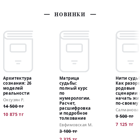
НОВИНКИ
Архитектура
Матрица
Нити судь
сознания: 26
судьбы:
Как разор
моделей
полный курс
родовые
реальности
по
сценарии 
нумерологии.
начать жи
Оксузян Р.
Расчет,
по-своему
14 500 тг
расшифровка
Салманова 
и подробное
10 875 тг
9 500 тг
толкование
7 125 тг
Евфимовская М.
3 100 тг
2 325 тг