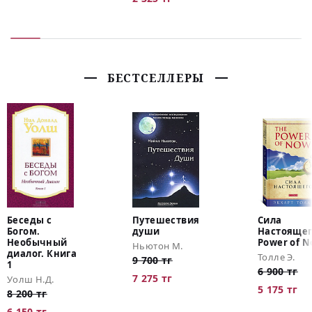
БЕСТСЕЛЛЕРЫ
Беседы с
Путешествия
Сила
Богом.
души
Настояще
Необычный
Power of 
Ньютон М.
диалог. Книга
Толле Э.
9 700 тг
1
6 900 тг
7 275 тг
Уолш Н.Д.
5 175 тг
8 200 тг
6 150 тг