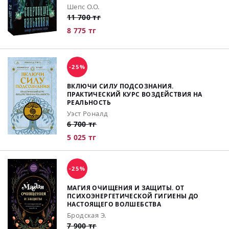
Шепс О.О.
11 700 тг
8 775 тг
-25%
ВКЛЮЧИ СИЛУ ПОДСОЗНАНИЯ.
ПРАКТИЧЕСКИЙ КУРС ВОЗДЕЙСТВИЯ НА
РЕАЛЬНОСТЬ
Уэст Роналд
6 700 тг
5 025 тг
-25%
МАГИЯ ОЧИЩЕНИЯ И ЗАЩИТЫ. ОТ
ПСИХОЭНЕРГЕТИЧЕСКОЙ ГИГИЕНЫ ДО
НАСТОЯЩЕГО ВОЛШЕБСТВА
Бродская Э.
7 900 тг