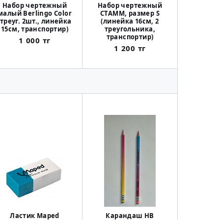
Набор чертежный
Набор чертежный
Настольн
малый Berlingo Color
СТАММ, размер S
Таблица 
(треуг. 2шт., линейка
(линейка 16см, 2
меры вели
15см, транспортир)
треугольника,
1 
транспортир)
1 000 тг
1 200 тг
Ластик Maped
Карандаш HB
Картон