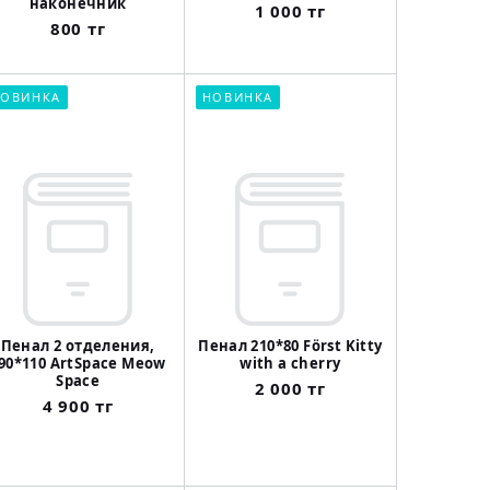
наконечник
1 000 тг
800 тг
ОВИНКА
НОВИНКА
Пенал 2 отделения,
Пенал 210*80 Först Kitty
90*110 ArtSpace Meow
with a cherry
Space
2 000 тг
4 900 тг