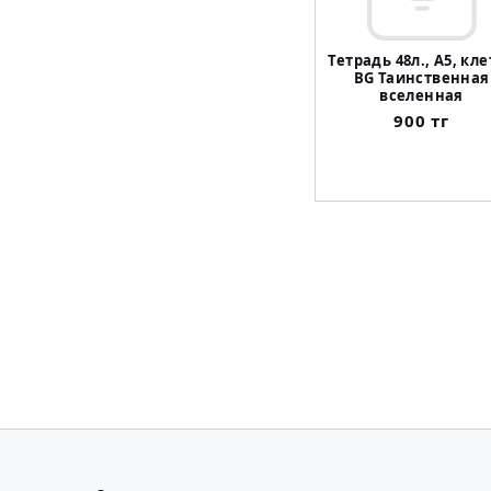
Тетрадь 48л., А5, кл
BG Таинственная
вселенная
900 тг