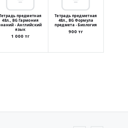
Тетрадь предметная
Тетрадь предметная
48л., BG Гармония
48л., BG Формула
знаний - Английский
предмета - Биология
язык
900 тг
1 000 тг