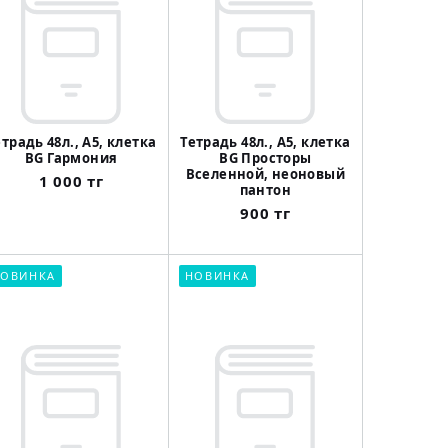
етрадь 48л., А5, клетка
Тетрадь 48л., А5, клетка
BG Гармония
BG Просторы
Вселенной, неоновый
1 000 тг
пантон
900 тг
ОВИНКА
НОВИНКА