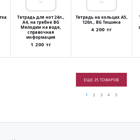
етка
Тетрадь для нот 24л.,
Тетрадь на кольцах А5,
А4, на гребне BG
120л., BG Тишина
Мелодии на воде,
4 200 тг
справочная
информация
1 200 тг
ЕЩЕ 25 ТОВАРОВ
1
2
3
4
5