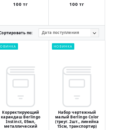
формат 10
100 тг
100 тг
бумаг
1 
Дата поступления
Сортировать по:
ОВИНКА
НОВИНКА
Корректирующий
Набор чертежный
карандаш Berlingo
малый Berlingo Color
Instinct, 05мл,
(треуг. 2шт., линейка
металлический
15см, транспортир)