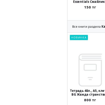
Essentials Смайли
150 тг
Все книги раздела
К
НОВИНКА
Тетрадь 48л., А5, кл
BG Жажда странств
800 тг