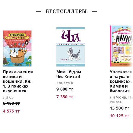
БЕСТСЕЛЛЕРЫ
Приключения
Милый дом
Увлекател
котика и
Чи. Книга 4
я наука в
кошечки. Кн.
комиксах.
Каната К.
1. В поисках
Химия и
9 800 тг
вкусняшек
биология
7 350 тг
Ли С.
Ли Чона, Н
Инван
6 100 тг
13 500 тг
4 575 тг
10 125 тг