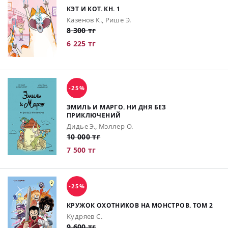
КЭТ И КОТ. КН. 1
Казенов К., Рише Э.
8 300 тг
6 225 тг
-25%
ЭМИЛЬ И МАРГО. НИ ДНЯ БЕЗ
ПРИКЛЮЧЕНИЙ
Дидье Э., Мэллер О.
10 000 тг
7 500 тг
-25%
КРУЖОК ОХОТНИКОВ НА МОНСТРОВ. ТОМ 2
Кудряев С.
9 600 тг