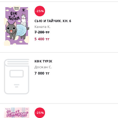
-25%
СЬЮ И ТАЙЧИК. КН. 6
Каната К.
7 200 тг
5 400 тг
КӨК ТҮРІК
Досжан С.
7 000 тг
-25%