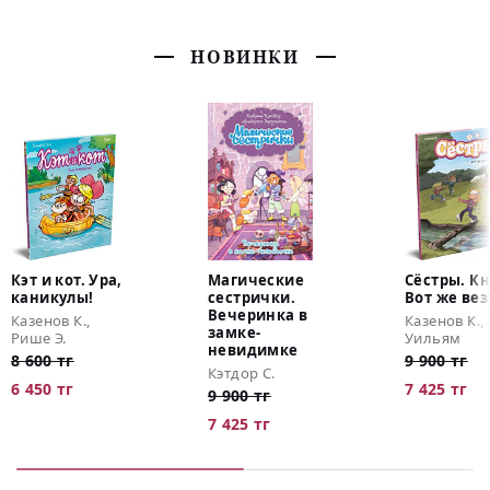
НОВИНКИ
Кэт и кот. Ура,
Магические
Сёстры. Кн.
каникулы!
сестрички.
Вот же вез
Вечеринка в
Казенов К.,
Казенов К.,
замке-
Рише Э.
Уильям
невидимке
8 600 тг
9 900 тг
Кэтдор С.
6 450 тг
7 425 тг
9 900 тг
7 425 тг