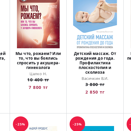
щей
Мы что, рожаем? Или
Детский массаж. От
га,
то, что вы боялись
рождения до года.
п
т
спросить у акушера-
Профилактика
гинеколога
плоскостопия и
сколиоза
Цалко Н.
Васичкин В.И.
10 400 тг
3 800 тг
7 800 тг
2 850 тг
-25%
-25%