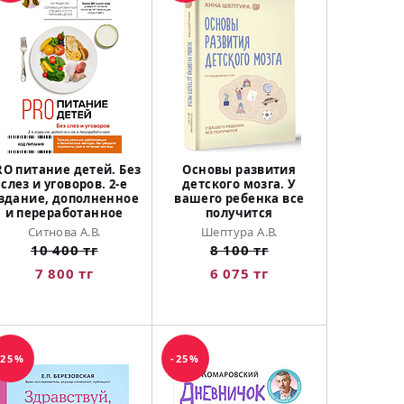
RO питание детей. Без
Основы развития
слез и уговоров. 2-е
детского мозга. У
здание, дополненное
вашего ребенка все
и переработанное
получится
Ситнова А.В.
Шептура А.В.
10 400 тг
8 100 тг
7 800 тг
6 075 тг
-25%
-25%