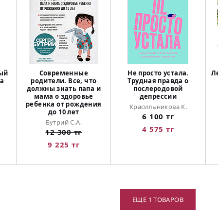
ый
Современные
Не просто устала.
Л
да
родители. Все, что
Трудная правда о
должны знать папа и
послеродовой
мама о здоровье
депрессии
ребенка от рождения
Красильникова К.
до 10 лет
6 100 тг
Бутрий С.А.
4 575 тг
12 300 тг
9 225 тг
ЕЩЕ 1 ТОВАРОВ