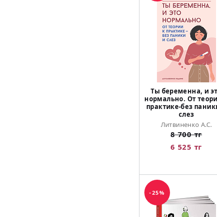
Ты беременна, и э
нормально. От теори
практике-без паник
слез
Литвиненко А.С.
8 700 тг
6 525 тг
-25%