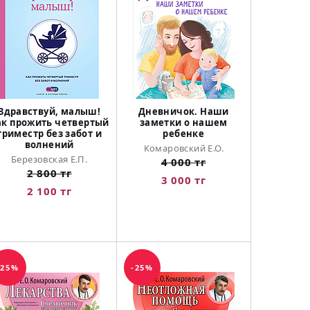
Здравствуй, малыш!
Дневничок. Наши
ак прожить четвертый
заметки о нашем
триместр без забот и
ребенке
волнений
Комаровский Е.О.
Березовская Е.П.
4 000 тг
2 800 тг
3 000 тг
2 100 тг
-25%
-25%