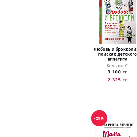
Любовь и брокколи:
поисках детского
аппетита
Кольчик С.
3 100 тг
2 325 тг
-25%