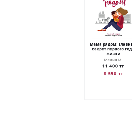
Мама рядом! Главн
секрет первого го
жизни
Мелия М.
11 400 тг
8 550 тг