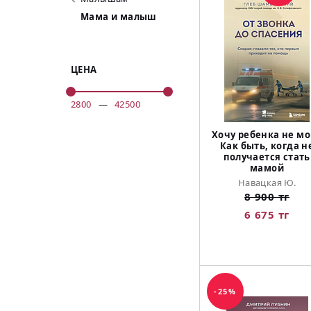
Мама и малыш
ЦЕНА
2800
—
42500
Хочу ребенка не мо
Как быть, когда н
получается стать
мамой
Навацкая Ю.
8 900 тг
6 675 тг
-25%