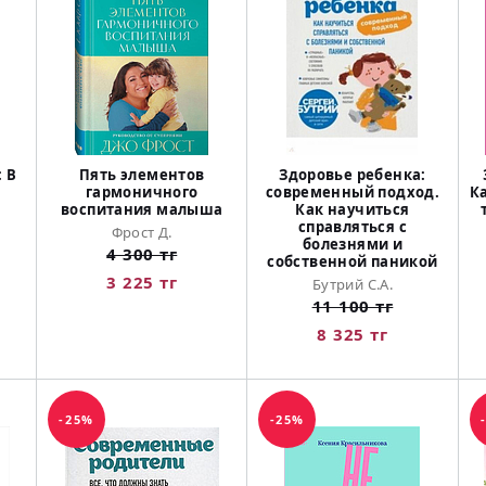
 В
Пять элементов
Здоровье ребенка:
гармоничного
современный подход.
К
воспитания малыша
Как научиться
справляться с
Фрост Д.
болезнями и
4 300 тг
собственной паникой
3 225 тг
Бутрий С.А.
11 100 тг
8 325 тг
-25%
-25%