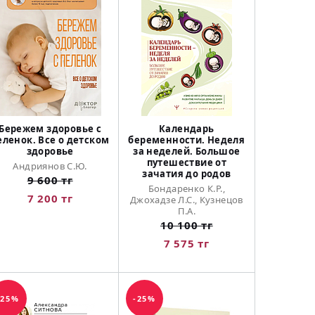
Бережем здоровье с
Календарь
еленок. Все о детском
беременности. Неделя
здоровье
за неделей. Большое
путешествие от
Андриянов С.Ю.
зачатия до родов
9 600 тг
Бондаренко К.Р.,
7 200 тг
Джохадзе Л.С., Кузнецов
П.А.
10 100 тг
7 575 тг
-25%
-25%