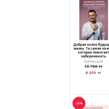
Добрая книга буду
мамы. Та самая кни
которая помогае
забеременеть
Лубнин Д.М.
10 700 тг
8 025 тг
-25%