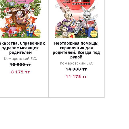
екарства. Справочник
Неотложная помощь:
здравомыслящих
справочник для
родителей
родителей. Всегда под
рукой
Комаровский Е.О.
Комаровский Е.О.
10 900 тг
14 900 тг
8 175 тг
11 175 тг