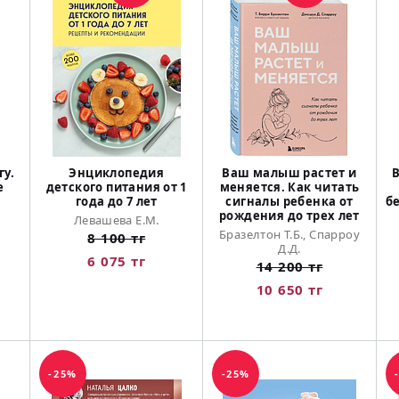
гу.
Энциклопедия
Ваш малыш растет и
е
детского питания от 1
меняется. Как читать
года до 7 лет
сигналы ребенка от
б
рождения до трех лет
Левашева Е.М.
Бразелтон Т.Б., Спарроу
8 100 тг
Д.Д.
6 075 тг
14 200 тг
10 650 тг
-25%
-25%