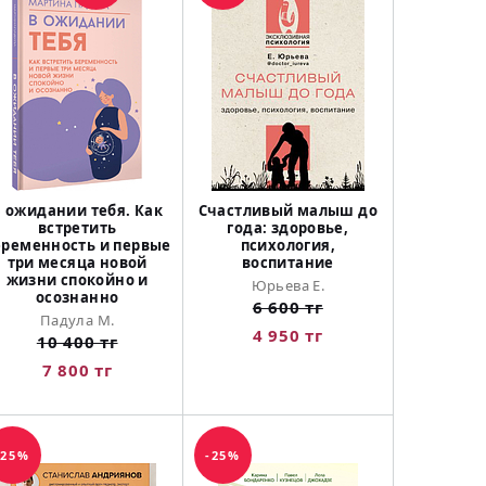
В ожидании тебя. Как
Счастливый малыш до
встретить
года: здоровье,
еременность и первые
психология,
три месяца новой
воспитание
жизни спокойно и
Юрьева Е.
осознанно
6 600 тг
Падула М.
4 950 тг
10 400 тг
7 800 тг
-25%
-25%