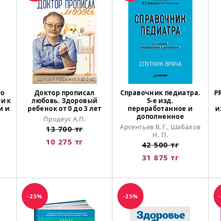
то
Доктор прописал
Справочник педиатра.
P
и к
любовь. Здоровый
5-е изд.
и и
ребенок от 0 до 3 лет
переработанное и
и
дополненное
Продеус А.П.
Арсентьев В. Г., Шабалов
13 700 тг
Н. П.
10 275 тг
42 500 тг
31 875 тг
-25%
-25%