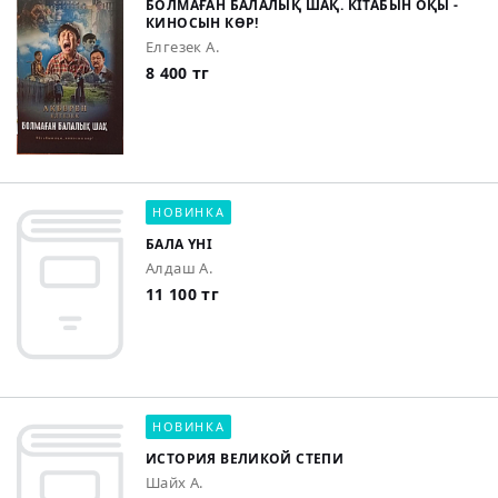
БОЛМАҒАН БАЛАЛЫҚ ШАҚ. КІТАБЫН ОҚЫ -
КИНОСЫН КӨР!
Елгезек А.
8 400 тг
НОВИНКА
БАЛА ҮНІ
Алдаш А.
11 100 тг
НОВИНКА
ИСТОРИЯ ВЕЛИКОЙ СТЕПИ
Шайх А.