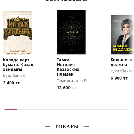
Колода карт
Тамга.
Больше не
бумага. Қазақ
История
должна
хандығы
Казахских
Тусипбеков
Племен
Кудабаев К.
6 900 тг
Темиргалиев Р.
2 400 тг
12 600 тг
ТОВАРЫ