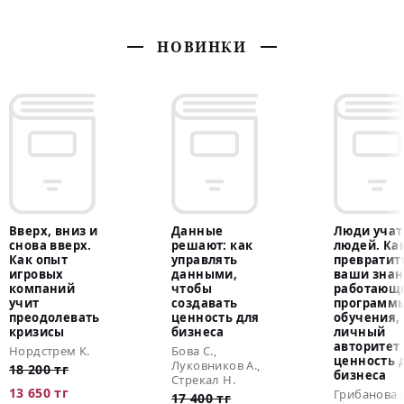
НОВИНКИ
Вверх, вниз и
Данные
Люди учат
снова вверх.
решают: как
людей. Ка
Как опыт
управлять
превратит
игровых
данными,
ваши знан
компаний
чтобы
работающ
учит
создавать
программ
преодолевать
ценность для
обучения,
кризисы
бизнеса
личный
авторитет
Нордстрем К.
Бова С.,
ценность 
Луковников А.,
18 200 тг
бизнеса
Стрекал Н.
13 650 тг
Грибанова 
17 400 тг