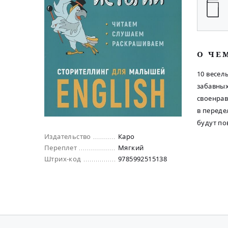
O ЧЕ
10 весел
забавных
своенрав
в переде
будут по
Издательство
Каро
Переплет
Мягкий
Штрих-код
9785992515138