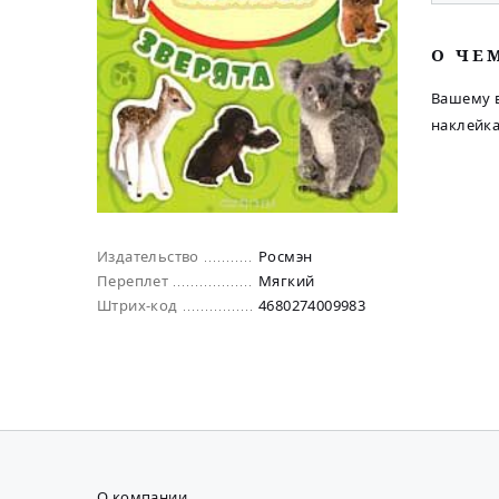
O ЧЕ
Вашему 
наклейк
Издательство
Росмэн
Переплет
Мягкий
Штрих-код
4680274009983
О компании