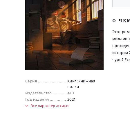
O ЧЕ
Этот ром
миллионы
президен
истории 
чудо? Ес
Серия
Кинг: книжная
полка
Издательство
АСТ
Год издания
2021
Все
характеристики