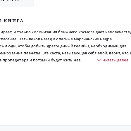
М КНИГА
ирает, и только колонизация ближнего космоса дает человечеств
спасение. Пять веков назад в опасные марсианские недра
сь люди, чтобы добыть драгоценный гелий-3, необходимый для
мирования планеты. Эта каста, называющая себя алой, верит, что 
е пропадет зря и потомки будут жить нав
...
читать далее