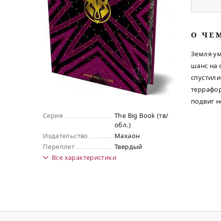
O ЧЕ
Земля ум
шанс на 
спустили
террафор
подвиг н
Серия
The Big Book (тв/
обл.)
Издательство
Махаон
Переплет
Твердый
Все
характеристики