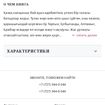
O ЧЕМ КНИГА
Қазақ халқының бай ауыз әдебиетінің үлкен бір саласы
батырлар жыры. Туған жері мен елін шын сұйген, оны көзінің
қарашығындай қорғаған Ер Тарғын, Қобыланды, Алпамыс,
Қамбар есімдері ел есінде мәңгі сақтаулы. Жас ұрпақты
отансүйгіштікке, елі мен жерін қорғ
...
читать далее
ХАРАКТЕРИСТИКИ
ЗВОНИТЕ, ПОМОЖЕМ НАЙТИ
+7 (727) 344-0-344
+7 (727) 344-0-344