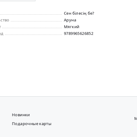
Сен білесің бе?
ьство
Аруна
т
Мягкий
од
9789965626852
Новинки
М
Подарочные карты