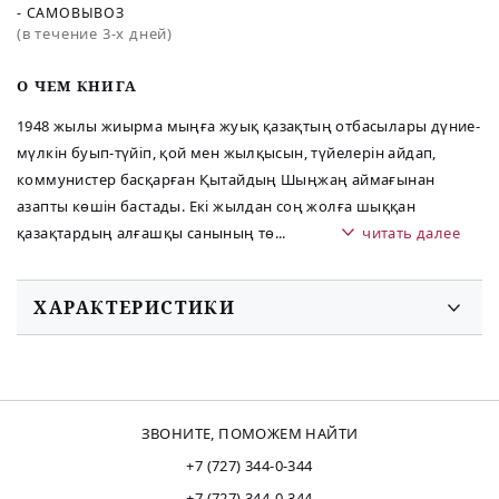
- САМОВЫВОЗ
(в течение 3-х дней)
O ЧЕМ КНИГА
1948 жылы жиырма мыңға жуық қазақтың отбасылары дүние-
мүлкін буып-түйіп, қой мен жылқысын, түйелерін айдап,
коммунистер басқарған Қытайдың Шыңжаң аймағынан
азапты көшін бастады. Екі жылдан соң жолға шыққан
қазақтардың алғашқы санының тө
...
читать далее
ХАРАКТЕРИСТИКИ
ЗВОНИТЕ, ПОМОЖЕМ НАЙТИ
+7 (727) 344-0-344
+7 (727) 344-0-344