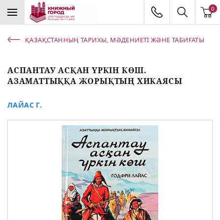
0
ҚАЗАҚСТАННЫҢ ТАРИХЫ, МӘДЕНИЕТІ ЖӘНЕ ТАБИҒАТЫ
АСПАНТАУ АСҚАН ҮРКІН КӨШ.
АЗАМАТТЫҚҚА ЖОРЫҚТЫҢ ХИКАЯСЫ
ЛАЙАС Г.