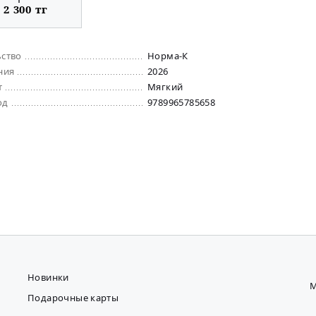
2 300 тг
ьство
Норма-К
ния
2026
т
Мягкий
од
9789965785658
Новинки
М
Подарочные карты