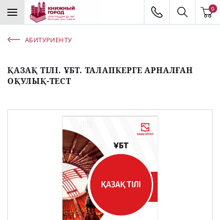
0
АБИТУРИЕНТУ
ҚАЗАҚ ТІЛІ. ҰБТ. ТАЛАПКЕРГЕ АРНАЛҒАН
ОҚУЛЫҚ-ТЕСТ