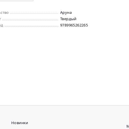
ьство
Аруна
т
Твердый
од
9789965262265
Новинки
М