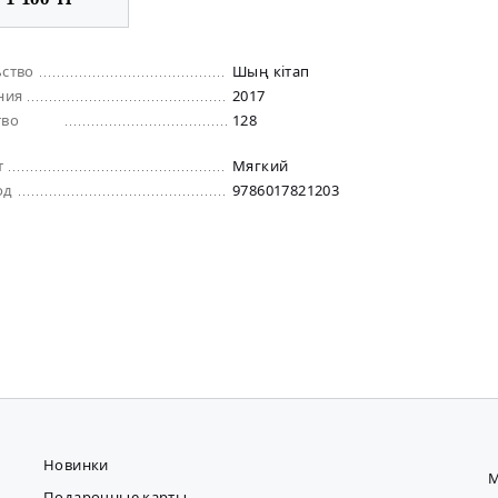
ьство
Шың кітап
ния
2017
тво
128
т
Мягкий
од
9786017821203
Новинки
М
Подарочные карты