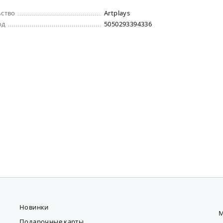
ьство
Artplays
од
5050293394336
Новинки
М
Подарочные карты