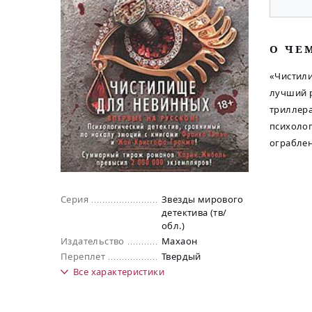
O ЧЕ
«Чистили
лучший р
триллера
психоло
ограблен
Серия
Звезды мирового
детектива (тв/
обл.)
Издательство
Махаон
Переплет
Твердый
Все
характеристики