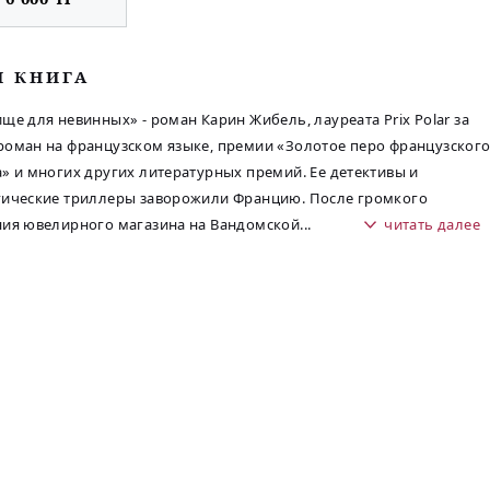
М КНИГА
ще для невинных» - роман Карин Жибель, лауреата Prix Polar за
оман на французском языке, премии «Золотое перо французског
» и многих других литературных премий. Ее детективы и
гические триллеры заворожили Францию. После громкого
ия ювелирного магазина на Вандомской
...
читать далее