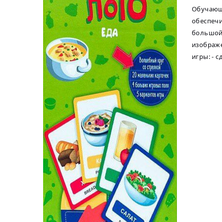
Обучающе
обеспечи
большой 
изображе
игры: - 