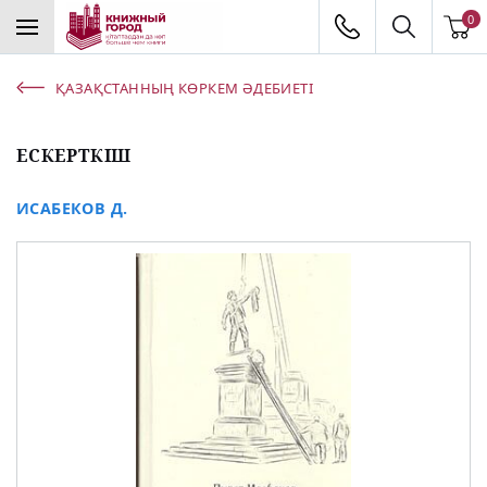
0
ҚАЗАҚСТАННЫҢ КӨРКЕМ ӘДЕБИЕТІ
ЕСКЕРТКІШ
ИСАБЕКОВ Д.