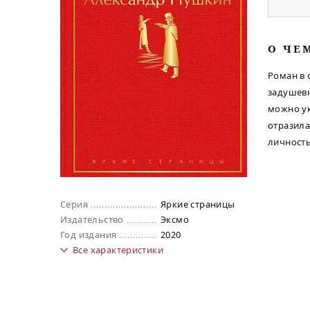
O ЧЕ
Роман в 
задушевн
можно ук
отразила
личность
Серия
Яркие страницы
Издательство
Эксмо
Год издания
2020
Все
характеристики