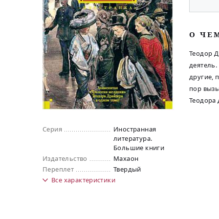
O ЧЕ
Теодор Д
деятель.
другие, 
пор вызы
Теодора 
Серия
Иностранная
литература.
Большие книги
Издательство
Махаон
Переплет
Твердый
Все
характеристики