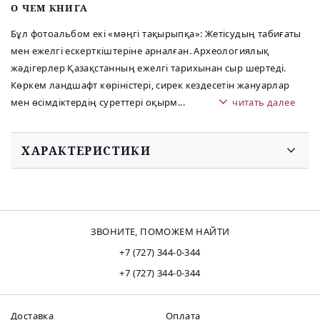
O ЧЕМ КНИГА
Бұл фотоальбом екі «мәңгі тақырыпқа»: Жетісудың табиғаты
мен ежелгі ескерткіштеріне арналған. Археологиялық
жәдігерлер Қазақстанның ежелгі тарихынан сыр шертеді.
Көркем ландшафт көріністері, сирек кездесетін жануарлар
мен өсімдіктердің суреттері оқырм
...
читать далее
ХАРАКТЕРИСТИКИ
ЗВОНИТЕ, ПОМОЖЕМ НАЙТИ
+7 (727) 344-0-344
+7 (727) 344-0-344
Доставка
Оплата