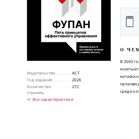
O ЧЕ
В 2003 г
компьюте
Издательство
АСТ
китайско
Год издания
2026
производ
Количество
272
среди ко
страниц
Все
характеристики