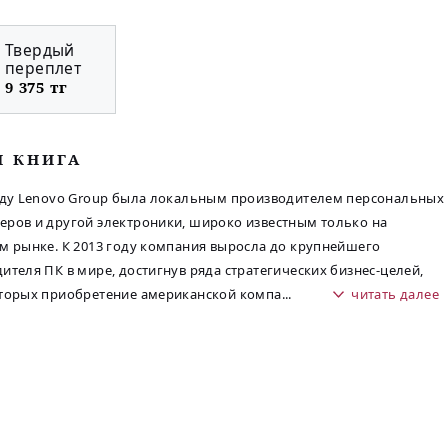
Твердый
переплет
9 375 тг
М КНИГА
оду Lenovo Group была локальным производителем персональных
ров и другой электроники, широко известным только на
м рынке. К 2013 году компания выросла до крупнейшего
ителя ПК в мире, достигнув ряда стратегических бизнес-целей,
торых приобретение американской компа
...
читать далее