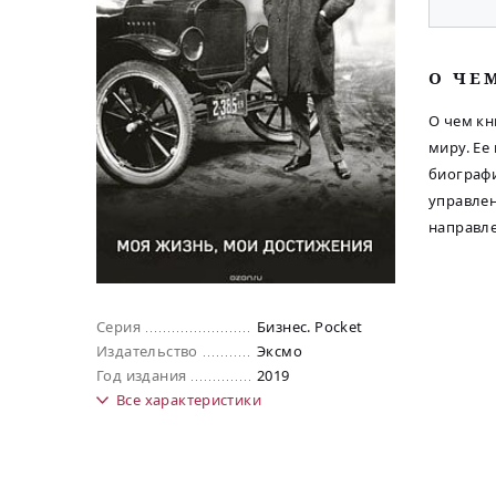
O ЧЕ
О чем кн
миру. Ее
биографи
управлен
направле
Серия
Бизнес. Pocket
Издательство
Эксмо
Год издания
2019
Все
характеристики