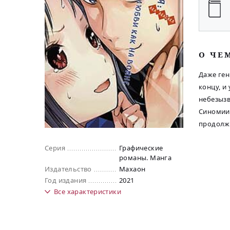
O ЧЕ
Даже ген
концу, и
небезызв
Синомии 
продолжи
Серия
Графические
романы. Манга
Издательство
Махаон
Год издания
2021
Все
характеристики