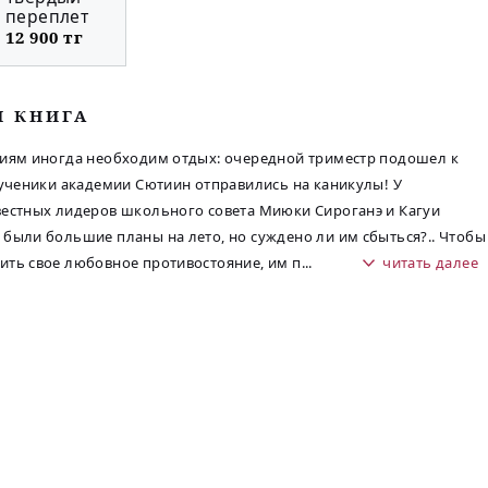
переплет
12 900 тг
М КНИГА
иям иногда необходим отдых: очередной триместр подошел к
 ученики академии Сютиин отправились на каникулы! У
естных лидеров школьного совета Миюки Сироганэ и Кагуи
были большие планы на лето, но суждено ли им сбыться?.. Чтобы
ть свое любовное противостояние, им п
...
читать далее