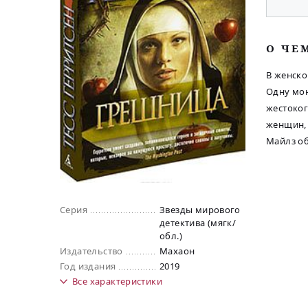
O ЧЕ
В женско
Одну мон
жестоког
женщин, 
Майлз о
Серия
Звезды мирового
детектива (мягк/
обл.)
Издательство
Махаон
Год издания
2019
Все
характеристики