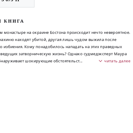
М КНИГА
м монастыре на окраине Бостона происходит нечто невероятное.
ахиню находят убитой, другая лишь чудом выжила после
о избиения. Кому понадобилось нападать на этих праведных
ведущих затворническую жизнь? Однако судмедэксперт Маура
бнаруживает шокирующие обстоятельст
...
читать далее