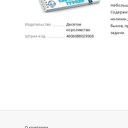
Небольшо
Содержит
нолики»,
Издательство
Десятое
быков, п
королевство
задачи.
Штрих-код
4606088029306
О компании