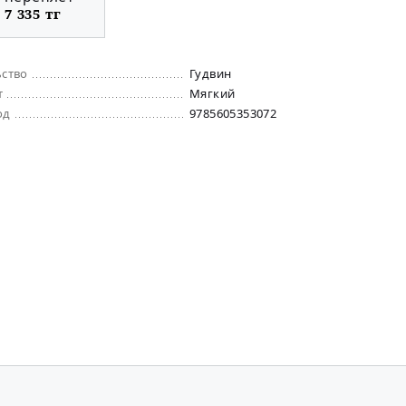
7 335 тг
ьство
Гудвин
т
Мягкий
од
9785605353072