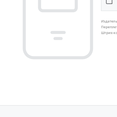
Издател
Перепле
Штрих-к