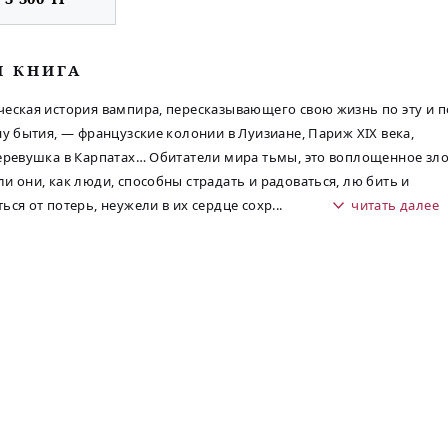
М КНИГА
еская история вампира, пересказывающего свою жизнь по эту и п
ну бытия, — французские колонии в Луизиане, Париж XIX века,
еревушка в Карпатах… Обитатели мира тьмы, это воплощенное зло
и они, как люди, способны страдать и радоваться, лю бить и
ься от потерь, неужели в их сердце сохр
...
читать далее