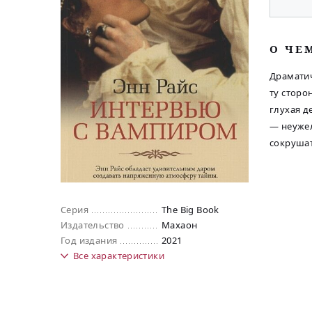
O ЧЕ
Драматич
ту сторо
глухая д
— неужел
сокрушат
Серия
The Big Book
Издательство
Махаон
Год издания
2021
Все
характеристики