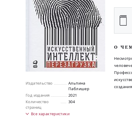
O ЧЕ
Несмотря
человече
Профессо
искусств
Издательство
Альпина
создани
Паблишер
Год издания
2021
Количество
304
страниц
Все
характеристики