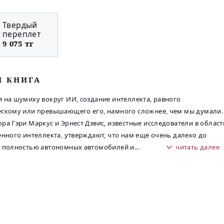
Твердый
переплет
9 075 тг
М КНИГА
 на шумиху вокруг ИИ, создание интеллекта, равного
скому или превышающего его, намного сложнее, чем мы думали.
ра Гэри Маркус и Эрнест Дэвис, известные исследователи в област
енного интеллекта, утверждают, что нам еще очень далеко до
я полностью автономных автомобилей и
...
читать далее