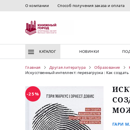
О компании
Способ получения заказа и оплата
КАТАЛОГ
НОВИНКИ
ПОД
Главная
Другая литература
Образование
Искусственный интеллект: перезагрузка : Как созда
ИСК
-25%
СОЗ
МОЖ
ГАРИ М