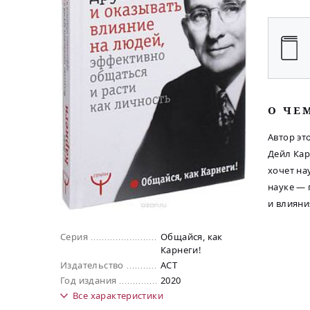
O ЧЕ
Автор эт
Дейл Кар
хочет на
науке — 
и влияни
Серия
Общайся, как
Карнеги!
Издательство
АСТ
Год издания
2020
Все
характеристики