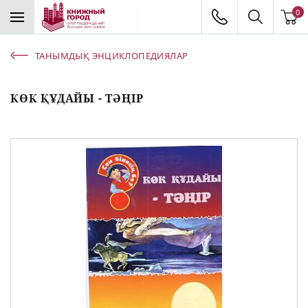
0
ТАНЫМДЫҚ ЭНЦИКЛОПЕДИЯЛАР
КӨК ҚҰДАЙЫ - ТӘҢІР