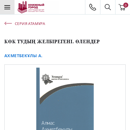
0
СЕРИЯ АТАМҰРА
КӨК ТУДЫҢ ЖЕЛБІРЕГЕНІ. ӨЛЕНДЕР
АХМЕТБЕКҰЛЫ А.