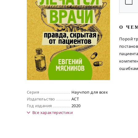
O ЧЕ
Порой тр
постанов
пациента
компетен
ошибкам 
Серия
Научпоп для всех
Издательство
АСТ
Год издания
2020
Все
характеристики