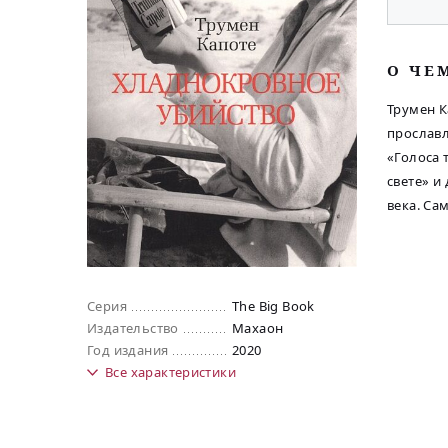
O ЧЕ
Трумен К
прославл
«Голоса 
свете» и
века. С
Серия
The Big Book
Издательство
Махаон
Год издания
2020
Все
характеристики