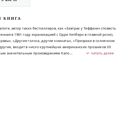
М КНИГА
апоте, автор таких бестселлеров, как «Завтрак у Тиффани» (повесть
енная в 1961 году экранизацией с Одри Хепберн в главной роли),
травы», «Другие голоса, другие комнаты», «Призраки в солнечном
 другие, входит в число крупнейших американских прозаиков XX
амым значительным произведением Капо
...
читать далее