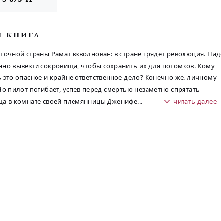
М КНИГА
точной страны Рамат взволнован: в стране грядет революция. Над
но вывезти сокровища, чтобы сохранить их для потомков. Кому
 это опасное и крайне ответственное дело? Конечно же, личному
Но пилот погибает, успев перед смертью незаметно спрятать
ща в комнате своей племянницы Дженифе
...
читать далее