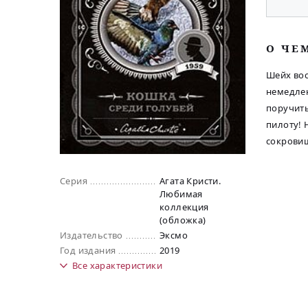
O ЧЕ
Шейх вос
немедлен
поручить
пилоту! 
сокрови
Серия
Агата Кристи.
Любимая
коллекция
(обложка)
Издательство
Эксмо
Год издания
2019
Все
характеристики