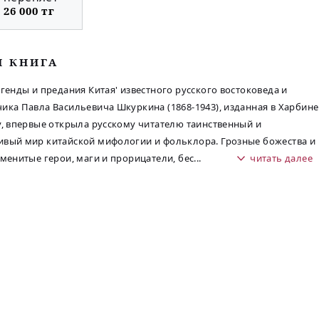
26 000 тг
М КНИГА
егенды и предания Китая' известного русского востоковеда и
ика Павла Васильевича Шкуркина (1868-1943), изданная в Харбине
у, впервые открыла русскому читателю таинственный и
вый мир китайской мифологии и фольклора. Грозные божества и
аменитые герои, маги и прорицатели, бес
...
читать далее