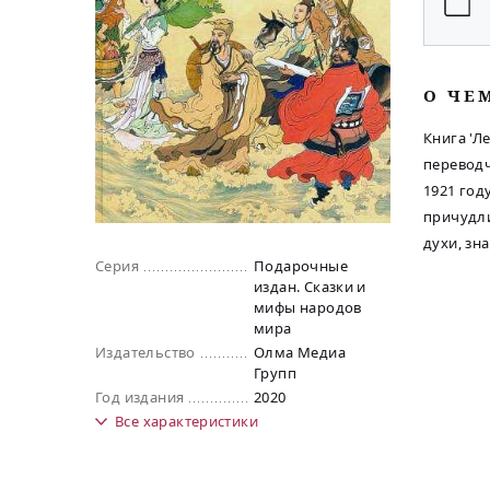
O ЧЕ
Книга 'Л
переводч
1921 год
причудли
духи, зн
Серия
Подарочные
издан. Сказки и
мифы народов
мира
Издательство
Олма Медиа
Групп
Год издания
2020
Все
характеристики